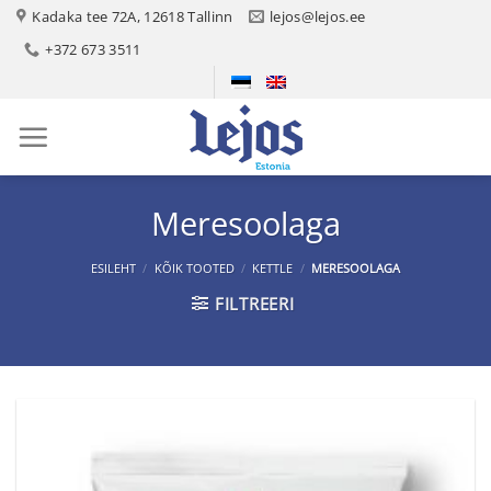
Skip
Kadaka tee 72A, 12618 Tallinn
lejos@lejos.ee
to
+372 673 3511
content
Meresoolaga
ESILEHT
/
KÕIK TOOTED
/
KETTLE
/
MERESOOLAGA
FILTREERI